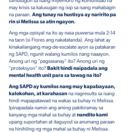
tumutugon sa isang miyembro ng komunidad na
may krisis sa kalusugan ng isip sa isang mahabagin
na paraan.
Ang tunay na hustisya ay naririto pa
rin si Melissa sa atin ngayon.
Ang mga opisyal na ito ay nasa puwersa mula 2-14
na taon (si Flores ang nakatatanda). Ang lahat ay
kinakailangang mag-de-escalate ayon sa patakaran
ng SAPD, ngunit walang kumilos nang naaayon.
Anong uri ng "pagsasanay" ito? Anong uri ng
"proteksyon" ito?
Bakit hindi naipadala ang
mental health unit para sa tawag na ito?
Ang SAPD ay kumilos nang may kapabayaan,
kalokohan, at karahasan
na nagresulta sa isang
hindi mapapatawad na wakas sa buhay ni Melissa.
Ipinapadala namin ang aming pakikiramay sa
kanyang mga mahal sa buhay at
nandito kami
upang suportahan at itaguyod sa anumang paraan
na hinihiling ng mga mahal sa buhay ni Melissa.