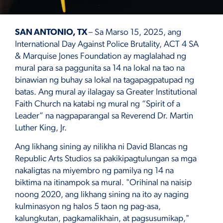
SAN ANTONIO, TX
– Sa Marso 15, 2025, ang
International Day Against Police Brutality, ACT 4 SA
& Marquise Jones Foundation ay maglalahad ng
mural para sa paggunita sa 14 na lokal na tao na
binawian ng buhay sa lokal na tagapagpatupad ng
batas. Ang mural ay ilalagay sa Greater Institutional
Faith Church na katabi ng mural ng “Spirit of a
Leader” na nagpaparangal sa Reverend Dr. Martin
Luther King, Jr.
Ang likhang sining ay nilikha ni David Blancas ng
Republic Arts Studios sa pakikipagtulungan sa mga
nakaligtas na miyembro ng pamilya ng 14 na
biktima na itinampok sa mural. "Orihinal na naisip
noong 2020, ang likhang sining na ito ay naging
kulminasyon ng halos 5 taon ng pag-asa,
kalungkutan, pagkamalikhain, at pagsusumikap,"