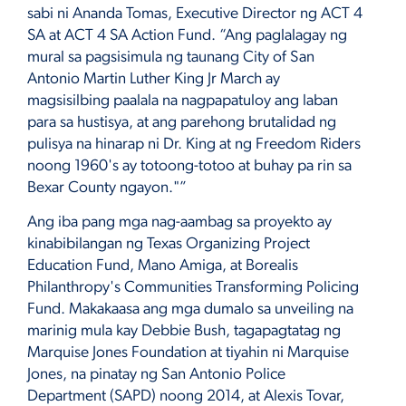
sabi ni Ananda Tomas, Executive Director ng ACT 4
SA at ACT 4 SA Action Fund. “Ang paglalagay ng
mural sa pagsisimula ng taunang City of San
Antonio Martin Luther King Jr March ay
magsisilbing paalala na nagpapatuloy ang laban
para sa hustisya, at ang parehong brutalidad ng
pulisya na hinarap ni Dr. King at ng Freedom Riders
noong 1960's ay totoong-totoo at buhay pa rin sa
Bexar County ngayon."”
Ang iba pang mga nag-aambag sa proyekto ay
kinabibilangan ng Texas Organizing Project
Education Fund, Mano Amiga, at Borealis
Philanthropy's Communities Transforming Policing
Fund. Makakaasa ang mga dumalo sa unveiling na
marinig mula kay Debbie Bush, tagapagtatag ng
Marquise Jones Foundation at tiyahin ni Marquise
Jones, na pinatay ng San Antonio Police
Department (SAPD) noong 2014, at Alexis Tovar,