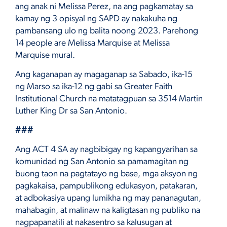
ang anak ni Melissa Perez, na ang pagkamatay sa
kamay ng 3 opisyal ng SAPD ay nakakuha ng
pambansang ulo ng balita noong 2023. Parehong
14 people are Melissa Marquise at Melissa
Marquise mural.
Ang kaganapan ay magaganap sa Sabado, ika-15
ng Marso sa ika-12 ng gabi sa Greater Faith
Institutional Church na matatagpuan sa 3514 Martin
Luther King Dr sa San Antonio.
###
Ang ACT 4 SA ay nagbibigay ng kapangyarihan sa
komunidad ng San Antonio sa pamamagitan ng
buong taon na pagtatayo ng base, mga aksyon ng
pagkakaisa, pampublikong edukasyon, patakaran,
at adbokasiya upang lumikha ng may pananagutan,
mahabagin, at malinaw na kaligtasan ng publiko na
nagpapanatili at nakasentro sa kalusugan at