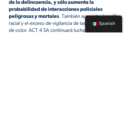
de la delincuencia, y sólo aumenta la
probabilidad de interacciones policiales
peligrosas y mortales
. También aumenta el perfil
racial y el exceso de vigilancia de las comunidades
Spanish
de color. ACT 4 SA continuará luchando contra
nuevos aumentos en el tamaño de los oficiales de
SAPD en nuestras calles, y en su lugar abogar por
verdaderas soluciones de seguridad pública que
no aumentan nuestra contribución a la violencia
policial y el encarcelamiento masivo.
Invitamos a todos los miembros de la
comunidad
que creen en verdaderas soluciones
de seguridad pública que aborden las causas
profundas de la delincuencia
para unirse a
nosotros
durante este próximo año mientras
hablamos con los legisladores municipales.