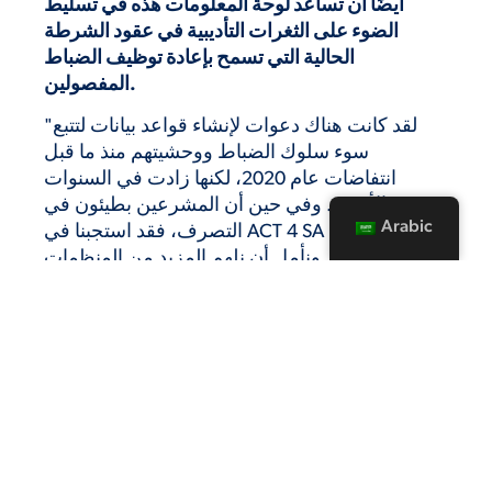
أيضًا أن تساعد لوحة المعلومات هذه في تسليط
الضوء على الثغرات التأديبية في عقود الشرطة
الحالية التي تسمح بإعادة توظيف الضباط
المفصولين.
"لقد كانت هناك دعوات لإنشاء قواعد بيانات لتتبع
سوء سلوك الضباط ووحشيتهم منذ ما قبل
انتفاضات عام 2020، لكنها زادت في السنوات
الأخيرة. وفي حين أن المشرعين بطيئون في
Arabic
التصرف، فقد استجبنا في ACT 4 SA لدعوة
مجتمعنا. ونأمل أن نلهم المزيد من المنظمات
والمدن والولايات للقيام بنفس الشيء،" قال
توماس.
يمكن العثور على لوحة القيادة في
.
كوبثيداتا.كوم
###