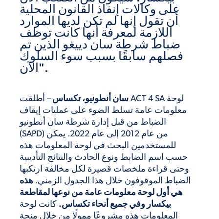
على وكالات إنفاذ القانون المحلية
أن تقول إنها لم تكن لديها الموارد
اللازمة لمعرفة أنها كانت توظف
ضباط شرطة سان دييغو الذين تم
فصلهم سابقًا بسبب سوء السلوك
الآن".
سان أنطونيو، تكساس
– أطلقت ACT 4 SA لوحة
معلومات عامة تسلط الضوء على عمليات إيقاف
الضباط من قبل إدارة شرطة سان أنطونيو
(SAPD) من عام 2012 إلى عام 2022. يمكن
للمستخدمين البحث في لوحة المعلومات هذه
حسب اسم الضابط ونوع الحادث والنتائج التأديبية
وحتى قراءة ملخصات قصيرة لكل مخالفة ارتكبها
الضباط الموقوفون خلال هذا الجدول الزمني.
هذه
هي أول لوحة معلومات عامة من نوعها لمقاطعة
بيكسار وفي جميع أنحاء تكساس.
كانت لوحة
المعلومات هذه مشروعًا ممولًا من خلال منحة