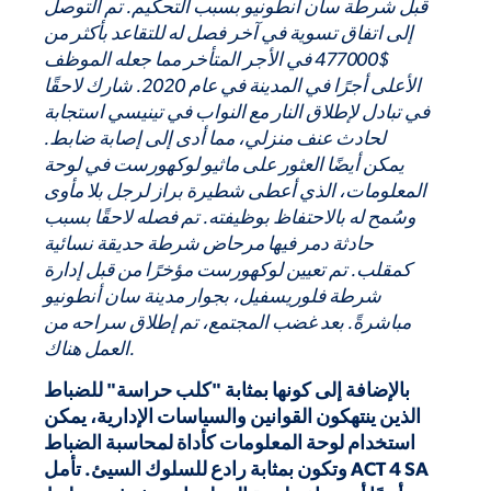
قبل شرطة سان أنطونيو بسبب التحكيم. تم التوصل
إلى اتفاق تسوية في آخر فصل له للتقاعد بأكثر من
$477000 في الأجر المتأخر مما جعله الموظف
الأعلى أجرًا في المدينة في عام 2020. شارك لاحقًا
في تبادل لإطلاق النار مع النواب في تينيسي استجابة
لحادث عنف منزلي، مما أدى إلى إصابة ضابط.
يمكن أيضًا العثور على ماثيو لوكهورست في لوحة
المعلومات، الذي أعطى شطيرة براز لرجل بلا مأوى
وسُمح له بالاحتفاظ بوظيفته. تم فصله لاحقًا بسبب
حادثة دمر فيها مرحاض شرطة حديقة نسائية
كمقلب. تم تعيين لوكهورست مؤخرًا من قبل إدارة
شرطة فلوريسفيل، بجوار مدينة سان أنطونيو
مباشرةً. بعد غضب المجتمع، تم إطلاق سراحه من
العمل هناك.
بالإضافة إلى كونها بمثابة "كلب حراسة" للضباط
الذين ينتهكون القوانين والسياسات الإدارية، يمكن
استخدام لوحة المعلومات كأداة لمحاسبة الضباط
وتكون بمثابة رادع للسلوك السيئ. تأمل ACT 4 SA